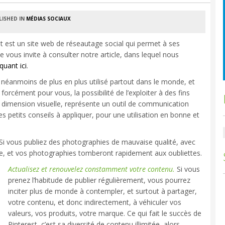
ISHED IN
MÉDIAS SOCIAUX
t est un site web de réseautage social qui permet à ses
 vous invite à consulter notre article, dans lequel nous
iquant ici
.
st néanmoins de plus en plus utilisé partout dans le monde, et
forcément pour vous, la possibilité de l’exploiter à des fins
a dimension visuelle, représente un outil de communication
s petits conseils à appliquer, pour une utilisation en bonne et
t. Si vous publiez des photographies de mauvaise qualité, avec
ne, et vos photographies tomberont rapidement aux oubliettes.
Actualisez et renouvelez
con
stamment
votre contenu.
Si vous
prenez l’habitude de publier régulièrement, vous pourrez
inciter plus de monde à contempler, et surtout à partager,
votre contenu, et donc indirectement, à véhiculer vos
valeurs, vos produits, votre marque. Ce qui fait le succès de
Pinterest, c’est sa diversité de contenu illimitée, alors