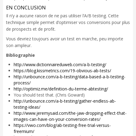
EN CONCLUSION
Il n’y a aucune raison de ne pas utiliser l’A/B testing. Cette
technique simple permet d’optimiser vos conversions pour plus
de prospects et de profit.
Vous devriez toujours avoir un test en marche, peu importe
son ampleur.
Bibliographie
http://www.dictionnaireduweb.com/a-b-testing/
https://blog.kissmetrics.com/19-obvious-ab-tests/
http://unbounce.com/a-b-testing/data-based-a-b-testing-
process/
http://optimiz.me/definition-du-terme-abtesting/
You should test that. (Chris Goward)
http://unbounce.com/a-b-testing/gather-endless-ab-
testing-ideas/
http://www.jeremysaid.com/the-jaw-dropping-effect-that-
images-can-have-on-your-conversion-rates/
https://vwo.com/blog/ab-testing-free-trial-versus-
freemium/